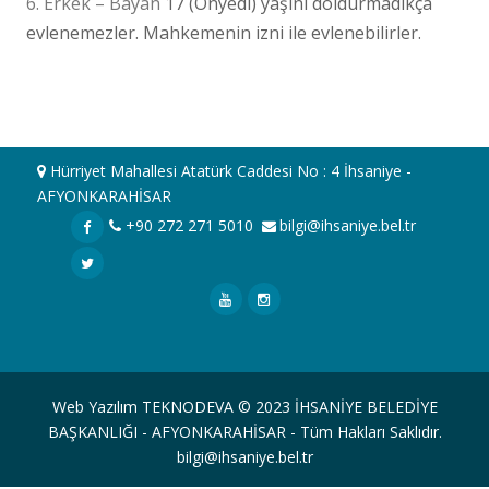
6. Erkek – Bayan
17 (Onyedi) yaşını doldurmadıkça
evlenemezler
. Mahkemenin izni ile evlenebilirler.
Hürriyet Mahallesi Atatürk Caddesi No : 4 İhsaniye -
AFYONKARAHİSAR
+90 272 271 5010
bilgi@ihsaniye.bel.tr
Web Yazılım TEKNODEVA © 2023 İHSANİYE BELEDİYE
BAŞKANLIĞI - AFYONKARAHİSAR - Tüm Hakları Saklıdır.
bilgi@ihsaniye.bel.tr