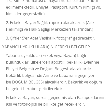
T.C. Kimlik numarası olmayan nüfus cüzdanı kabul
edilmemektedir. Ehliyet, Pasaport, Kurum Kimliği vb.
kimlikler geçersizdir.)
2. Erkek – Bayan
Sağlık raporu
alacaklardır. (Aile
Hekimliği ve Halk Sağlığı Merkezleri tarafından.)
3. Çiftler 5’er Adet
Vesikalık
fotoğraf
getirecektir.
YABANCI UYRUKLULAR İÇİN GEREKLİ BELGELER
Yabancı uyruklular (Erkek veya Bayan) bağlı
bulundukları ülkelerden apostilli bekârlık (Evlenme
Ehliyet Belgesi) ve Doğum Belgesi alacaklardır.
Bekârlık belgesinde Anne ve baba ismi geçmiyor
ise
DOĞUM BELGESİ
alacaklardır. Bekârlık ve doğum
belgeleri beraber getirilecektir.
Erkek ve Bayan, süresi geçmemiş olan Pasaportlarının
aslı ve fotokopisi ile birlikte getireceklerdir.