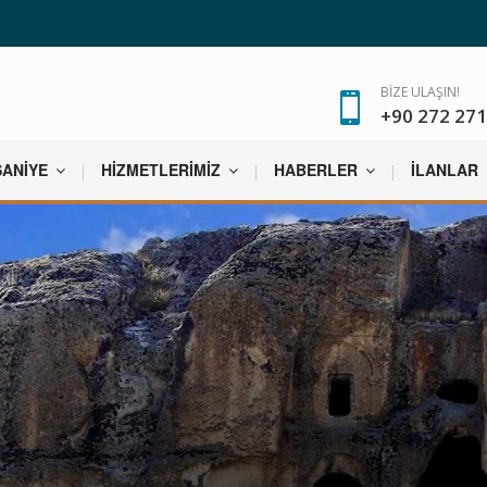
BİZE ULAŞIN!
+90 272 271
SANİYE
HİZMETLERİMİZ
HABERLER
İLANLAR