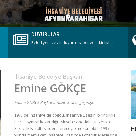
DUYURULAR
Belediyemize ait duyuru, haber ve etkinlikler
İhsaniye Belediye Başkanı
Emine GÖKÇE
Emine GÖKÇE Başkanınmızın kısa özgeçmişi...
1975'de İhsaniye'de doğdu. İhsaniye Lisesini birincilikle
bitirdi. Aynı yıl kazandığı Eskişehir Anadolu Üniversitesi
Hı
Eczacılık Fakültesinden dereceyle mezun oldu. 1995
yılında memleketi İhsaniye İlçesinde Eczacılık Mesleğine